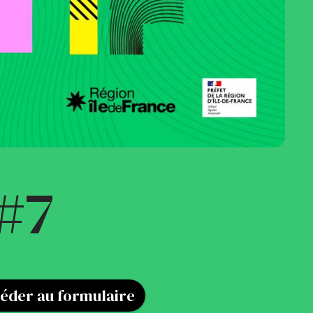
 #7
éder au formulaire