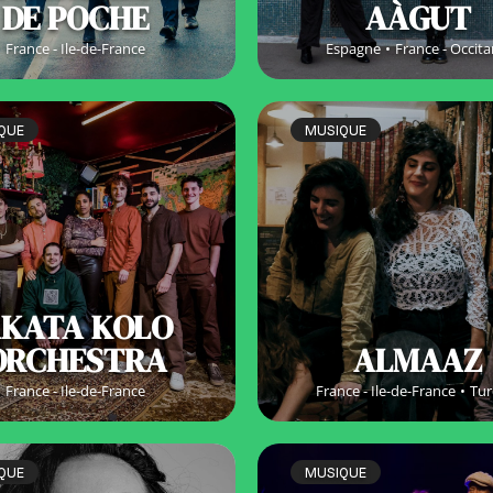
DE POCHE
AÀGUT
France - Ile-de-France
Espagne
France - Occita
QUE
MUSIQUE
KATA KOLO
ORCHESTRA
ALMAAZ
France - Ile-de-France
France - Ile-de-France
Tur
QUE
MUSIQUE