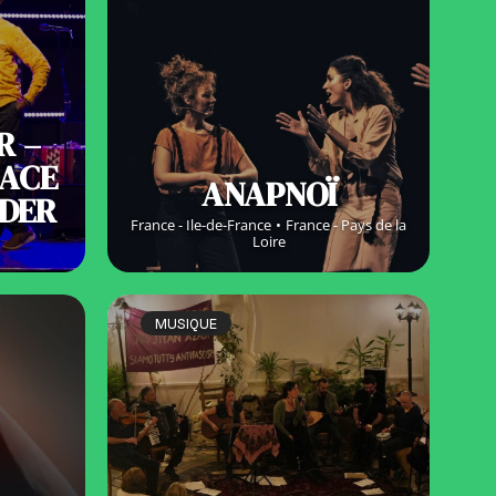
R –
EACE
ANAPNOÏ
LDER
France - Ile-de-France
France - Pays de la
Loire
MUSIQUE