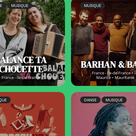
E
MUSIQUE
MUSIQUE
BALANCE TA
BARHAN & B
CHOUETTE
France - Ile-de-France
Î
France - Ile-de-France
Maurice
Mauritanie
QUE
DANSE
MUSIQUE