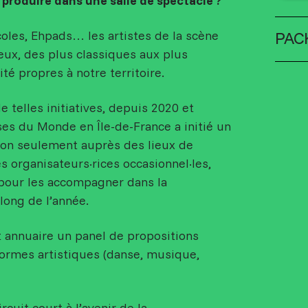
 produire dans une salle de spectacle ?
oles, Ehpads… les artistes de la scène
PAC
ieux, des plus classiques aux plus
vité propres à notre territoire.
e telles initiatives, depuis 2020 et
ses du Monde en Île-de-France a initié un
non seulement auprès des lieux de
 organisateurs·rices occasionnel·les,
pour les accompagner dans la
long de l’année.
t annuaire un panel de propositions
formes artistiques (danse, musique,
rcuit-court à l’avenir de la