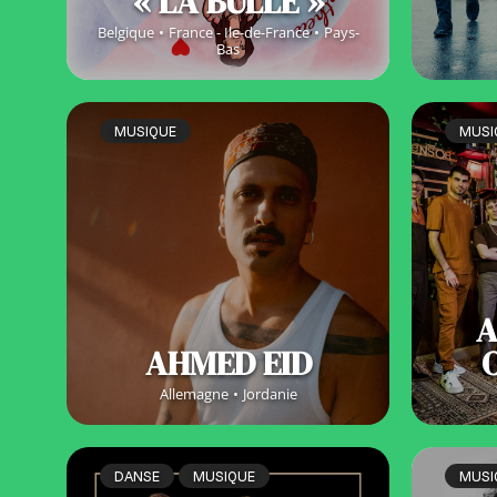
« LA BULLE »
Belgique
France - Ile-de-France
Pays-
Bas
MUSIQUE
MUSI
A
AHMED EID
Allemagne
Jordanie
DANSE
MUSIQUE
MUSI