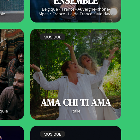
ENSEMBLE
Belgique
France - Auvergne-Rhône-
nie
Alpes
France - Ile-de-France
Moldavie
MUSIQUE
AMA CHI TI AMA
quie
Italie
MUSIQUE