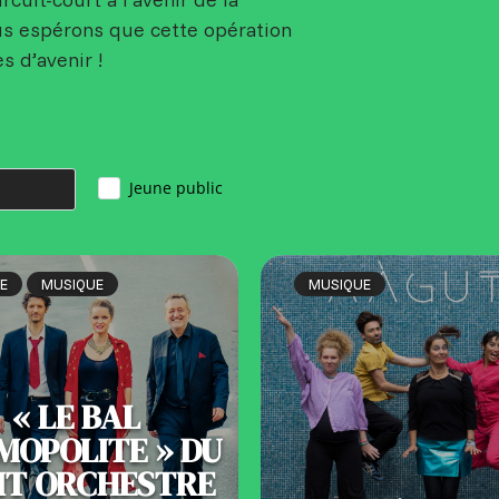
us espérons que cette opération
 d’avenir !
Jeune public
E
MUSIQUE
MUSIQUE
« LE BAL
MOPOLITE » DU
IT ORCHESTRE