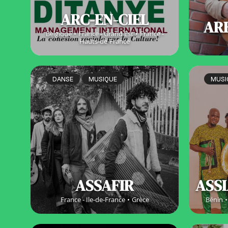
ARC-EN-CIEL
AR
Belgique
France - Grand Est
France -
Hauts-de-France
DANSE
MUSIQUE
MUSI
ASSAFIR
ASSI
France - Ile-de-France
Grèce
Bénin