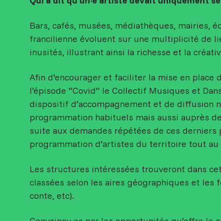
Qui a dit qu’un·e artiste devait uniquement se
Bars, cafés, musées, médiathèques, mairies, éc
francilienne évoluent sur une multiplicité de l
inusités, illustrant ainsi la richesse et la créati
Afin d’encourager et faciliter la mise en place d
l’épisode “Covid” le Collectif Musiques et Dan
dispositif d’accompagnement et de diffusion 
programmation habituels mais aussi auprès des
suite aux demandes répétées de ces derniers 
programmation d’artistes du territoire tout au 
Les structures intéressées trouveront dans ce
classées selon les aires géographiques et les 
conte, etc).
Convaincu·es par les opportunités qu’offre le ci