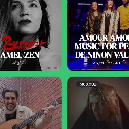
AMOUR AMO
MUSIC FOR P
AMEL ZEN
DE NINON VA
Algérie
Argentine
Guinée
MUSIQUE