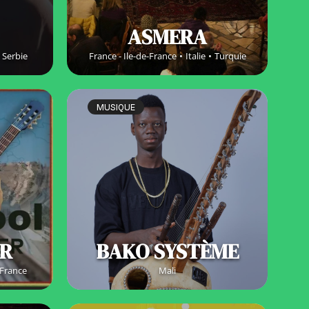
ASMERA
Serbie
France - Ile-de-France
Italie
Turquie
MUSIQUE
ER
BAKO SYSTÈME
-France
Mali