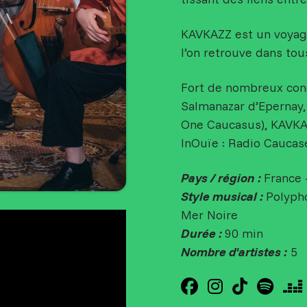
KAVKAZZ est un voyage 
l’on retrouve dans tou
Fort de nombreux conc
Salmanazar d’Epernay, 
One Caucasus), KAVKAZ
InOuïe : Radio Caucase
Pays / région :
France 
Style musical :
Polypho
Mer Noire
Durée :
90 min
Nombre d'artistes :
5