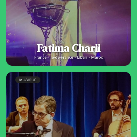
Fatima Charii
France - Ile-de-France
Liban
Maroc
MUSIQUE