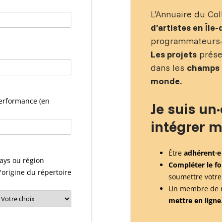
L’Annuaire du Col
d’artistes en Île
programmateurs·t
Les projets
présen
dans les
champs 
monde.
erformance (en
Je suis un·
intégrer m
Être
adhérent·e
ays ou région
Compléter le fo
'origine du répertoire
soumettre votre
Un membre de 
mettre en ligne