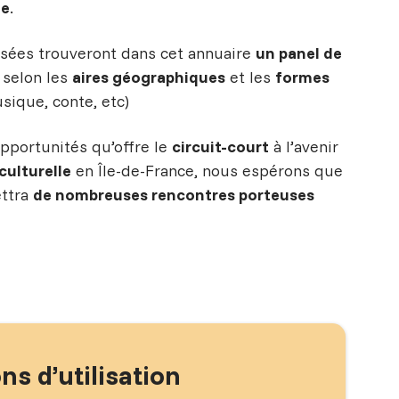
ée
.
ssées trouveront dans cet annuaire
un panel de
 selon les
aires géographiques
et les
formes
sique, conte, etc)
opportunités qu’offre le
circuit-court
à l’avenir
ulturelle
en Île-de-France, nous espérons que
ettra
de nombreuses rencontres porteuses
ns d’utilisation