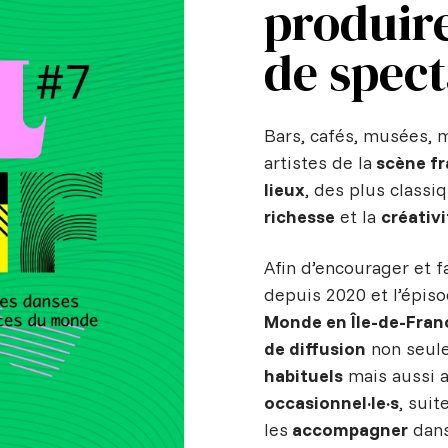
produire
de spect
Bars, cafés, musées, 
artistes de la
scène fr
lieux
, des plus classiq
richesse
et la
créativi
Afin d’encourager et fa
depuis 2020 et l’épis
Monde en Île-de-Fran
de diffusion
non seul
habituels
mais aussi 
occasionnel·le·s
, sui
les
accompagner
dans