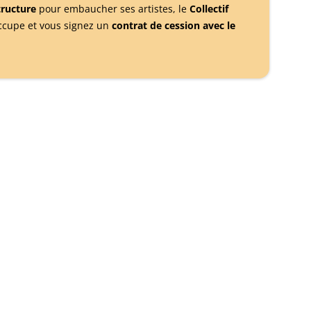
structure
pour embaucher ses artistes, le
Collectif
ccupe et vous signez un
contrat de cession avec le