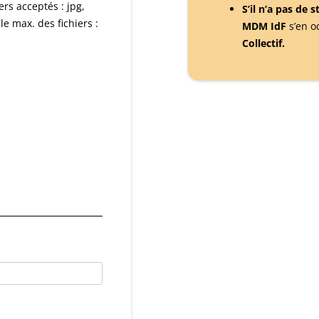
ers acceptés : jpg,
S’il n’a pas de 
lle max. des fichiers :
MDM IdF
s’en o
Collectif.