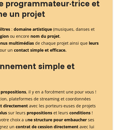
·e programmateur·trice et
he un projet
iltres
:
domaine artistique
(musiques, danses et
égion
ou encore
nom du projet
.
enus multimédias
de chaque projet ainsi que
leurs
pour un
contact simple et efficace.
onnement simple et
 propositions
, il y en a forcément une pour vous !
tion, plateformes de streaming et coordonnées
t directement
avec les porteurs·euses de projets
plus
sur leurs
propositions
et leurs
conditions
!
votre choix a u
ne structure pour embaucher
ses
ignez un
contrat de cession directement
avec lui