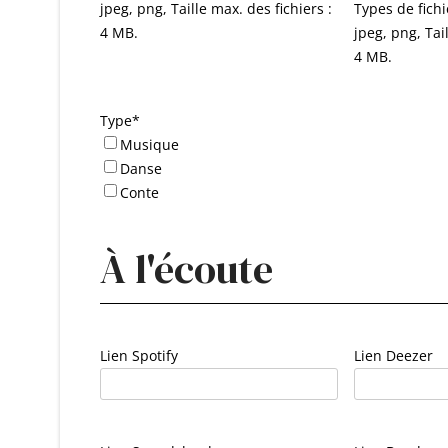
jpeg, png, Taille max. des fichiers :
Types de fichi
4 MB.
jpeg, png, Tai
4 MB.
Type
*
Musique
Danse
Conte
À l'écoute
Lien Spotify
Lien Deezer