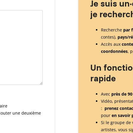
Je suis un
je recherc
Recherche
par f
contes),
pays/r
Accès aux
cont
coordonnées
, 
Un foncti
rapide
Avec
près de 90
Vidéo, présenta
aire
:
prenez contac
'ajouter une deuxième
pour
en savoir 
Si le groupe de 
artistes, vous s