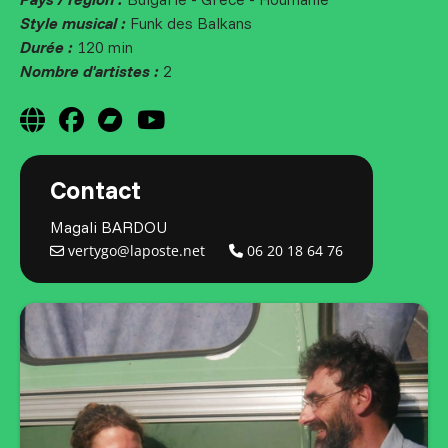
Style musical :
Funk des Balkans
Durée :
120 min
Nombre d'artistes :
2
Contact
Magali BARDOU
vertygo@laposte.net
06 20 18 64 76