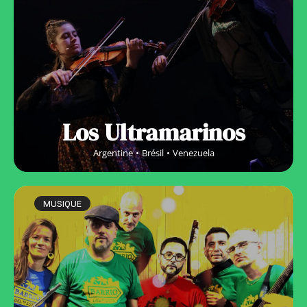
Los Ultramarinos
Argentine
Brésil
Venezuela
MUSIQUE