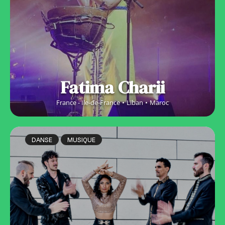
Fatima Charii
France - Ile-de-France
Liban
Maroc
DANSE
MUSIQUE