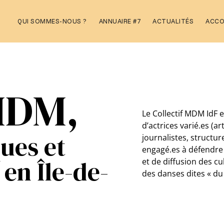
Aller
QUI SOMMES-NOUS ?
ANNUAIRE #7
ACTUALITÉS
ACC
au
contenu
 MDM,
Le Collectif MDM IdF e
d’actrices varié.es (ar
ques et
journalistes, structu
engagé.es à défendre 
en Île-de-
et de diffusion des c
des danses dites « d