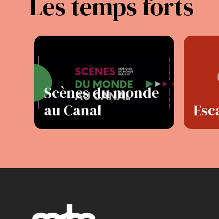
Les temps forts
Scènes du monde
au Canal
Esc