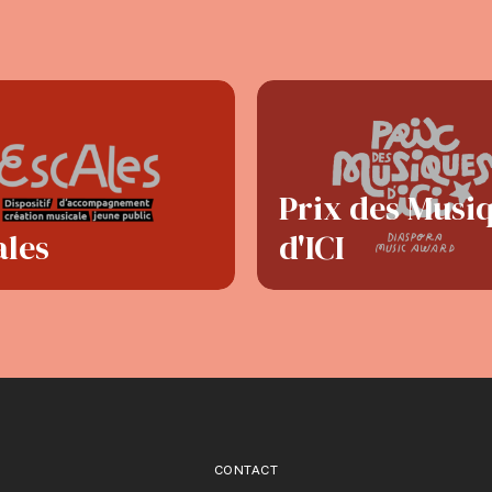
Prix des Musi
ales
d'ICI
CONTACT