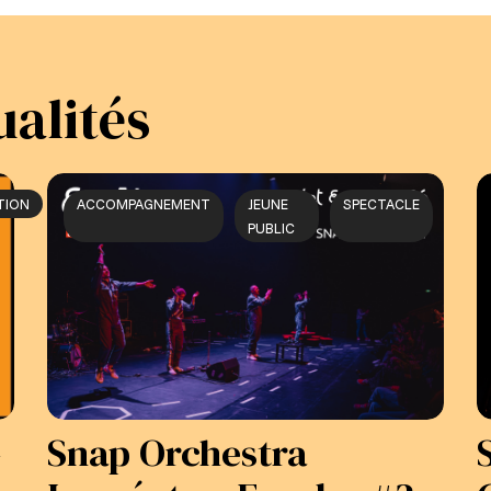
ualités
TION
ACCOMPAGNEMENT
JEUNE
SPECTACLE
PUBLIC
–
Snap Orchestra