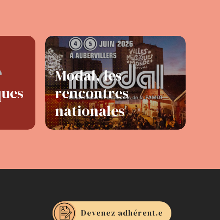
Modal, les
ques
rencontres
nationales
Devenez adhérent.e