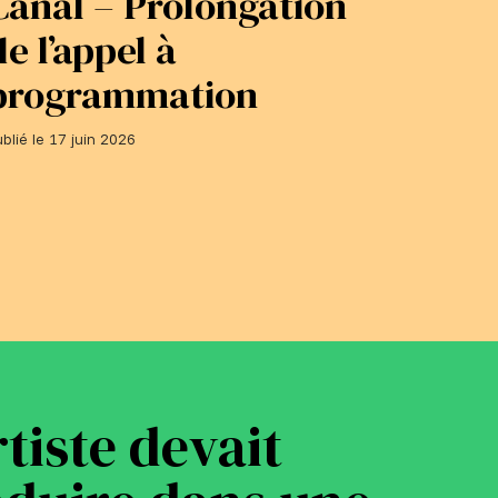
Canal – Prolongation
adhé
de l’appel à
du 1
programmation
Publié le 1
blié le 17 juin 2026
rtiste devait