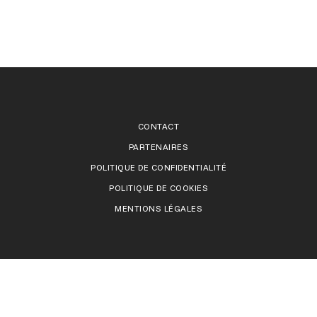
CONTACT
PARTENAIRES
POLITIQUE DE CONFIDENTIALITÉ
POLITIQUE DE COOKIES
MENTIONS LÉGALES