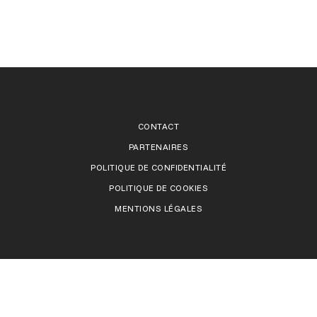
CONTACT
PARTENAIRES
POLITIQUE DE CONFIDENTIALITÉ
POLITIQUE DE COOKIES
MENTIONS LÉGALES