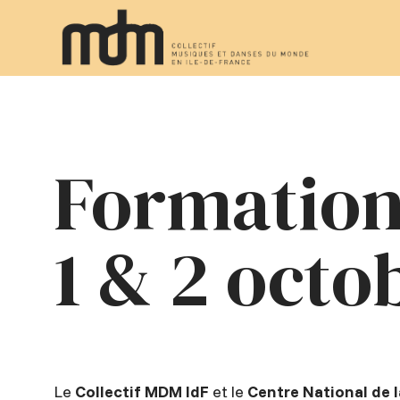
Formation
1 & 2 octo
Le
Collectif MDM IdF
et le
Centre National de 