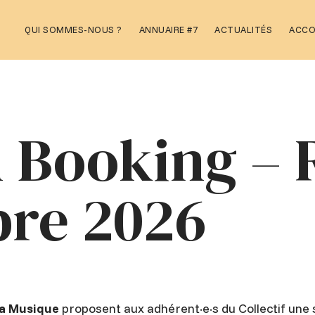
Aller
QUI SOMMES-NOUS ?
ANNUAIRE #7
ACTUALITÉS
ACC
au
contenu
 Booking – 
bre 2026
la Musique
proposent aux adhérent·e·s du Collectif une 