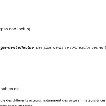
epas non inclus)
èglement effectué
. Les paiements se font exclusivement 
apables de :
 rôle des différents acteurs, notamment des programmateurs·trices
court et moyen terme