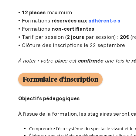
•
12 places
maximum
• Formations
réservées aux
adhérent·e·s
• Formations
non-certifiantes
• Tarif par session (
2 jours
par session) :
20€
(r
• Clôture des inscriptions le 22 septembre
À noter : votre place est
confirmée
une fois le
r
Formulaire d’inscription
Objectifs pédagogiques
À l’issue de la formation, les stagiaires seront c
Comprendre l’éco-système du spectacle vivant et le
Élaborer une stratégie de développement « live » à 