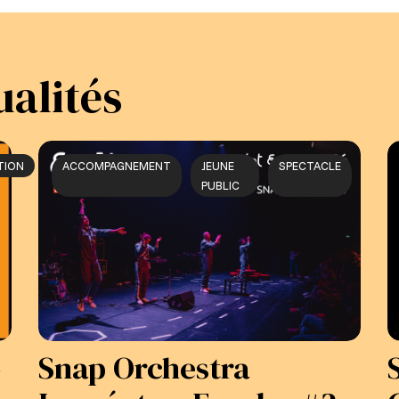
ualités
TION
ACCOMPAGNEMENT
JEUNE
SPECTACLE
PUBLIC
–
Snap Orchestra