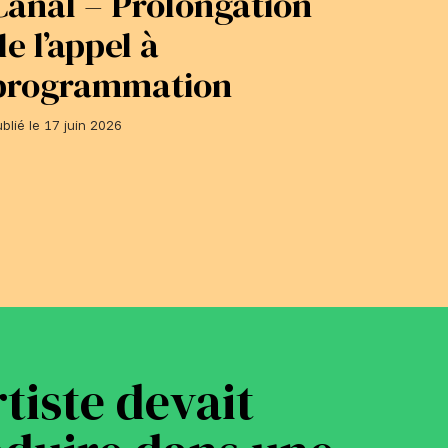
Canal – Prolongation
adhé
de l’appel à
du 1
programmation
Publié le 1
blié le 17 juin 2026
rtiste devait