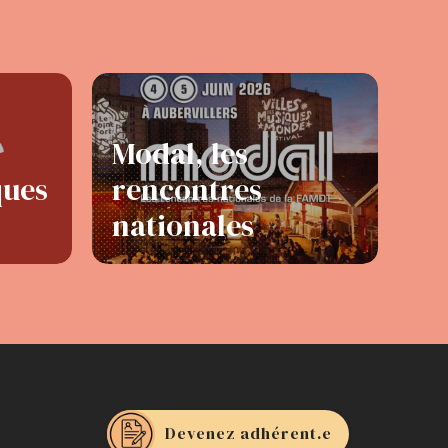
Modal, les
ques
rencontres
nationales
Devenez adhérent.e