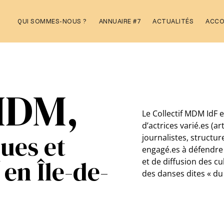
Aller
QUI SOMMES-NOUS ?
ANNUAIRE #7
ACTUALITÉS
ACC
au
contenu
 MDM,
Le Collectif MDM IdF e
d’actrices varié.es (ar
ques et
journalistes, structu
engagé.es à défendre 
en Île-de-
et de diffusion des c
des danses dites « d