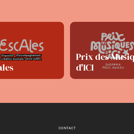
Prix des Musi
ales
d'ICI
CONTACT