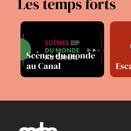
Les temps forts
Scènes du monde
au Canal
Esc