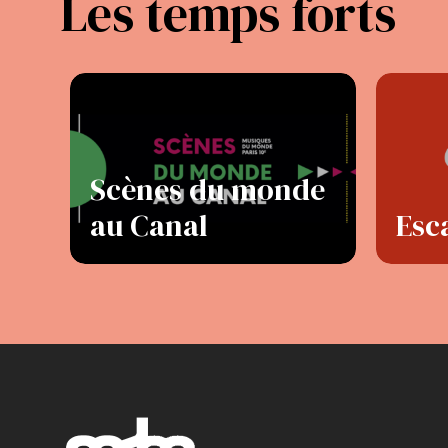
Les temps forts
Scènes du monde
au Canal
Esc