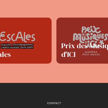
Prix des Musi
ales
d'ICI
CONTACT