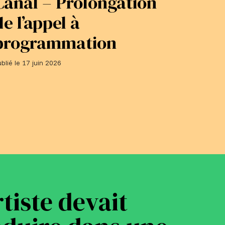
Canal – Prolongation
adhé
de l’appel à
du 1
programmation
Publié le 1
blié le 17 juin 2026
rtiste devait