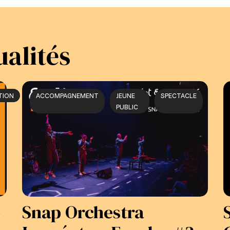
ualités
TION
ACCOMPAGNEMENT
JEUNE
SPECTACLE
PUBLIC
–
Snap Orchestra