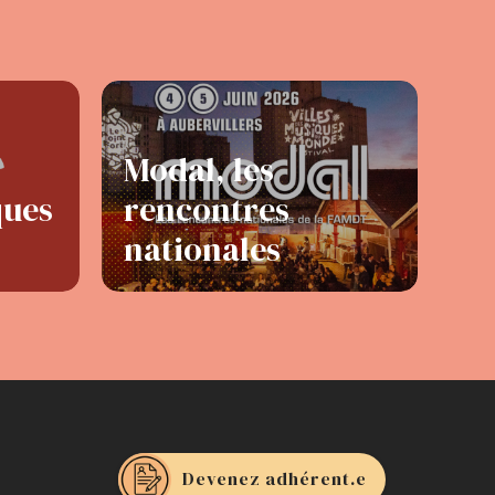
Modal, les
ques
rencontres
nationales
Devenez adhérent.e