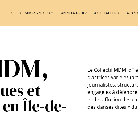
Aller
QUI SOMMES-NOUS ?
ANNUAIRE #7
ACTUALITÉS
ACC
au
contenu
 MDM,
Le Collectif MDM IdF e
d’actrices varié.es (ar
ques et
journalistes, structu
engagé.es à défendre 
en Île-de-
et de diffusion des c
des danses dites « d