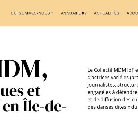
Aller
QUI SOMMES-NOUS ?
ANNUAIRE #7
ACTUALITÉS
ACC
au
contenu
 MDM,
Le Collectif MDM IdF e
d’actrices varié.es (ar
ques et
journalistes, structu
engagé.es à défendre 
en Île-de-
et de diffusion des c
des danses dites « d