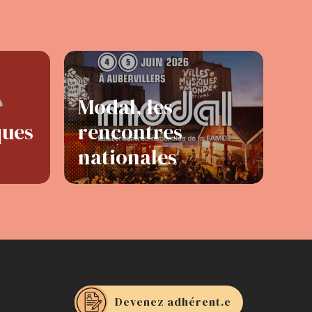
Modal, les
ques
rencontres
nationales
Devenez adhérent.e