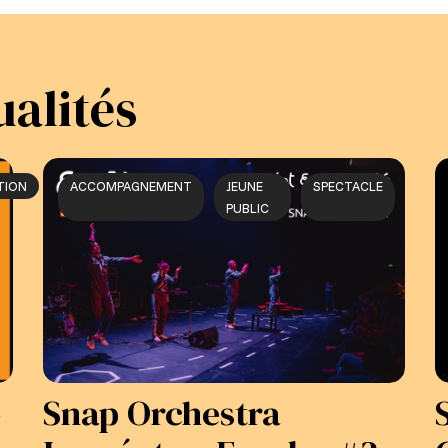
ualités
TION
ACCOMPAGNEMENT
JEUNE
SPECTACLE
PUBLIC
–
Snap Orchestra