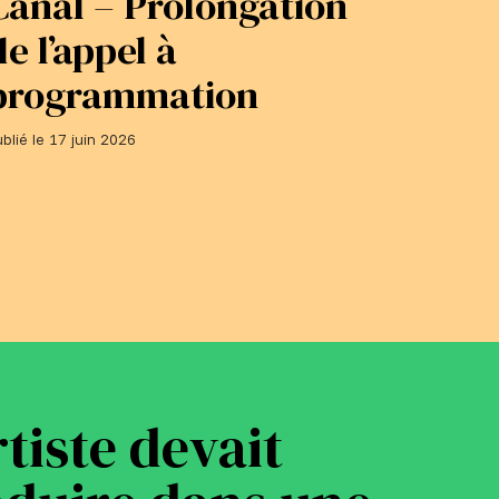
Canal – Prolongation
adhé
de l’appel à
du 1
programmation
Publié le 1
blié le 17 juin 2026
rtiste devait