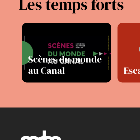
Les temps forts
Scènes du monde
au Canal
Esc