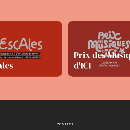
Prix des Musi
ales
d'ICI
CONTACT