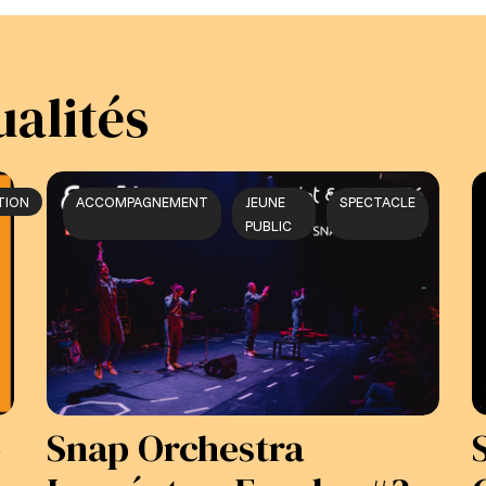
ualités
TION
ACCOMPAGNEMENT
JEUNE
SPECTACLE
PUBLIC
–
Snap Orchestra