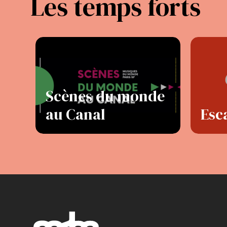
Les temps forts
Scènes du monde
au Canal
Esc