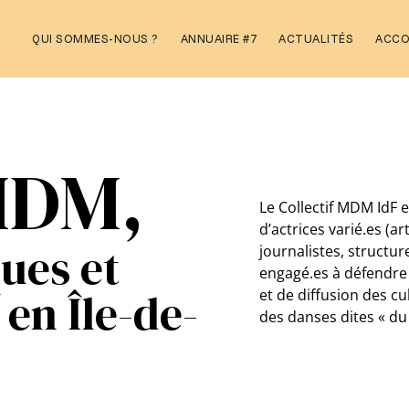
Aller
QUI SOMMES-NOUS ?
ANNUAIRE #7
ACTUALITÉS
ACC
au
contenu
 MDM,
Le Collectif MDM IdF e
d’actrices varié.es (ar
ques et
journalistes, structu
engagé.es à défendre 
en Île-de-
et de diffusion des c
des danses dites « d