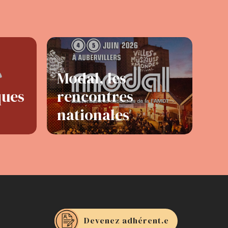
Modal, les
ques
rencontres
nationales
Devenez adhérent.e