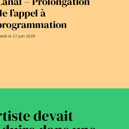
Canal – Prolongation
adhé
de l’appel à
du 1
programmation
Publié le 1
blié le 17 juin 2026
rtiste devait