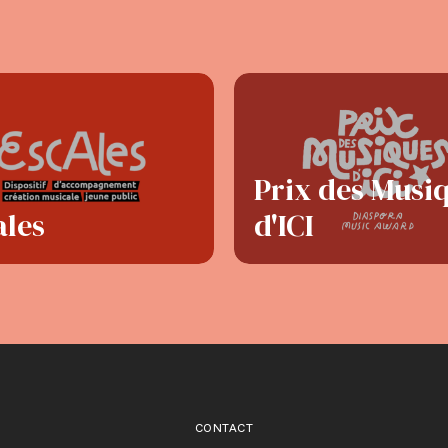
Prix des Musi
ales
d'ICI
CONTACT