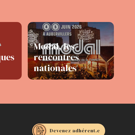
Modal, les
ques
rencontres
nationales
Devenez adhérent.e