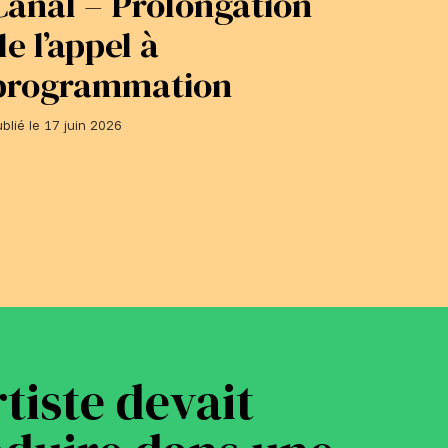
Canal – Prolongation
adhé
de l’appel à
du 1
programmation
Publié le 1
blié le 17 juin 2026
rtiste devait