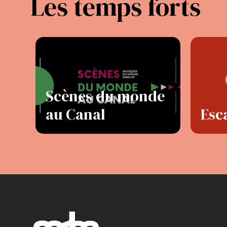
Les temps forts
Scènes du monde
au Canal
Esc