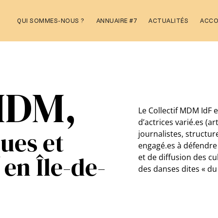
Aller
QUI SOMMES-NOUS ?
ANNUAIRE #7
ACTUALITÉS
ACC
au
contenu
 MDM,
Le Collectif MDM IdF e
d’actrices varié.es (ar
ques et
journalistes, structu
engagé.es à défendre 
en Île-de-
et de diffusion des c
des danses dites « d