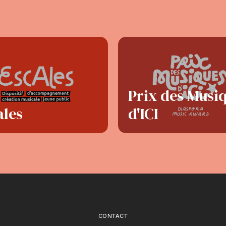
Prix des Musi
ales
d'ICI
CONTACT